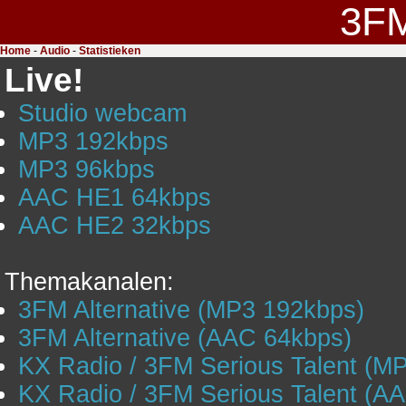
3F
Home
-
Audio
-
Statistieken
Live!
Studio webcam
MP3 192kbps
MP3 96kbps
AAC HE1 64kbps
AAC HE2 32kbps
Themakanalen:
3FM Alternative (MP3 192kbps)
3FM Alternative (AAC 64kbps)
KX Radio / 3FM Serious Talent (M
KX Radio / 3FM Serious Talent (A