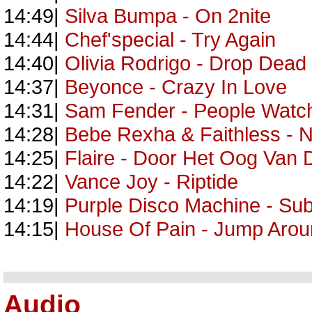
14:49|
Silva Bumpa - On 2nite
14:44|
Chef'special - Try Again
14:40|
Olivia Rodrigo - Drop Dead
14:37|
Beyonce - Crazy In Love
14:31|
Sam Fender - People Watc
14:28|
Bebe Rexha & Faithless - N
14:25|
Flaire - Door Het Oog Van 
14:22|
Vance Joy - Riptide
14:19|
Purple Disco Machine - Subs
14:15|
House Of Pain - Jump Aro
Audio