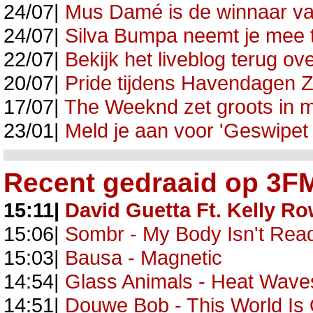
24/07|
Mus Damé is de winnaar va
24/07|
Silva Bumpa neemt je mee 
22/07|
Bekijk het liveblog terug ov
20/07|
Pride tijdens Havendagen Zi
17/07|
The Weeknd zet groots in m
23/01|
Meld je aan voor 'Geswipet
Recent gedraaid op 3F
15:11|
David Guetta Ft. Kelly R
15:06|
Sombr - My Body Isn't Rea
15:03|
Bausa - Magnetic
14:54|
Glass Animals - Heat Wave
14:51|
Douwe Bob - This World I