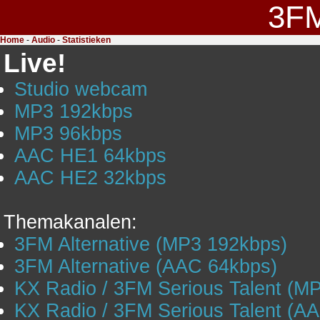
3F
Home
-
Audio
-
Statistieken
Live!
Studio webcam
MP3 192kbps
MP3 96kbps
AAC HE1 64kbps
AAC HE2 32kbps
Themakanalen:
3FM Alternative (MP3 192kbps)
3FM Alternative (AAC 64kbps)
KX Radio / 3FM Serious Talent (M
KX Radio / 3FM Serious Talent (A