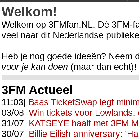
Welkom!
Welkom op 3FMfan.NL. Dé 3FM-fa
veel naar dit Nederlandse publieke 
Heb je nog goede ideeën? Neem 
voor je kan doen
(maar dan echt)!
3FM Actueel
11:03|
Baas TicketSwap legt minimu
03/08|
Win tickets voor Lowlands, e
31/07|
KATSEYE haalt met 3FM Mega
30/07|
Billie Eilish anniversary: 'H