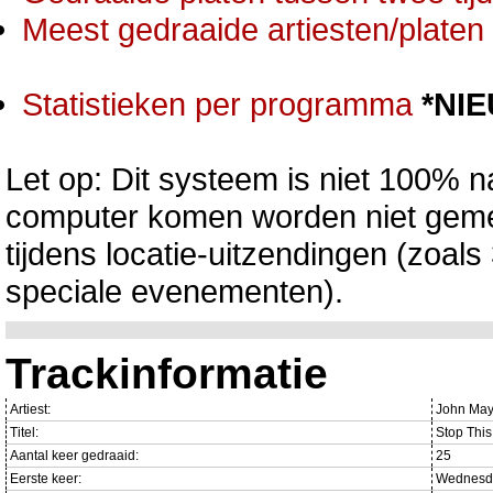
Meest gedraaide artiesten/platen 
Statistieken per programma
*NI
Let op: Dit systeem is niet 100% na
computer komen worden niet gemet
tijdens locatie-uitzendingen (zoa
speciale evenementen).
Trackinformatie
Artiest:
John May
Titel:
Stop This
Aantal keer gedraaid:
25
Eerste keer:
Wednesda