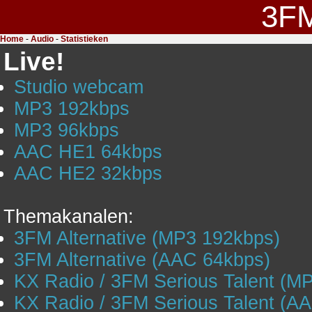
3F
Home
-
Audio
-
Statistieken
Live!
Studio webcam
MP3 192kbps
MP3 96kbps
AAC HE1 64kbps
AAC HE2 32kbps
Themakanalen:
3FM Alternative (MP3 192kbps)
3FM Alternative (AAC 64kbps)
KX Radio / 3FM Serious Talent (M
KX Radio / 3FM Serious Talent (A