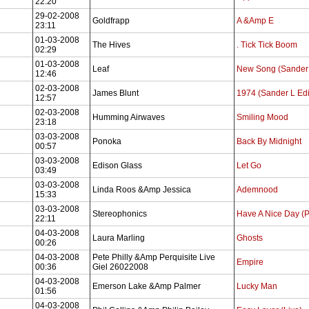
22:20
29-02-2008
Goldfrapp
A &Amp E
23:11
01-03-2008
The Hives
. Tick Tick Boom
02:29
01-03-2008
Leaf
New Song (Sander 
12:46
02-03-2008
James Blunt
1974 (Sander L Edi
12:57
02-03-2008
Humming Airwaves
Smiling Mood
23:18
03-03-2008
Ponoka
Back By Midnight
00:57
03-03-2008
Edison Glass
Let Go
03:49
03-03-2008
Linda Roos &Amp Jessica
Ademnood
15:33
03-03-2008
Stereophonics
Have A Nice Day (
22:11
04-03-2008
Laura Marling
Ghosts
00:26
04-03-2008
Pete Philly &Amp Perquisite Live
Empire
00:36
Giel 26022008
04-03-2008
Emerson Lake &Amp Palmer
Lucky Man
01:56
04-03-2008