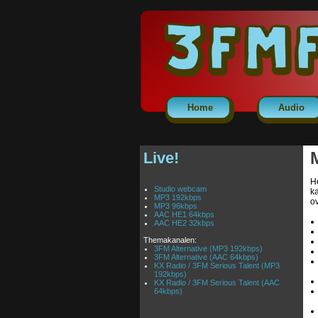
Home
Audio
Live!
He
Studio webcam
k
MP3 192kbps
ov
MP3 96kbps
AAC HE1 64kbps
AAC HE2 32kbps
Themakanalen:
3FM Alternative (MP3 192kbps)
3FM Alternative (AAC 64kbps)
KX Radio / 3FM Serious Talent (MP3
192kbps)
KX Radio / 3FM Serious Talent (AAC
64kbps)