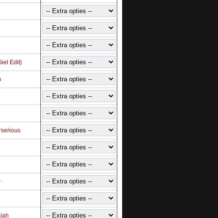
iel Edit)
)
rserious
w
ujah