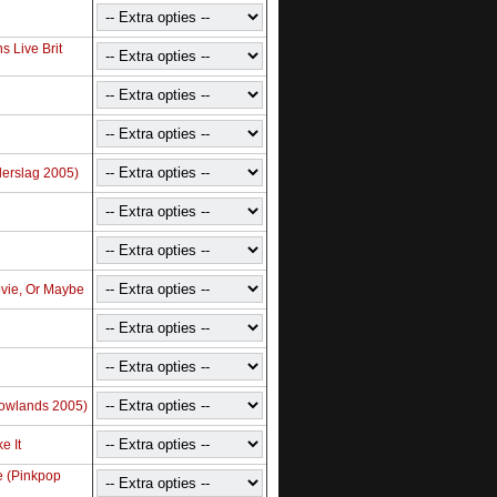
s Live Brit
derslag 2005)
ovie, Or Maybe
Lowlands 2005)
e It
 (Pinkpop