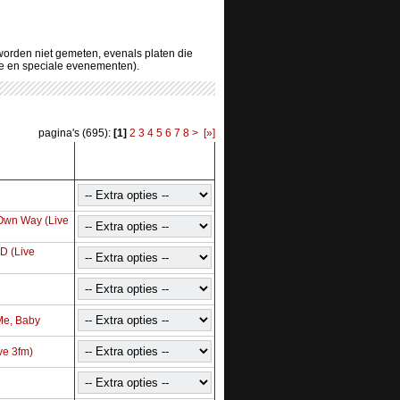
 worden niet gemeten, evenals platen die
ve en speciale evenementen).
pagina's (695):
[1]
2
3
4
5
6
7
8
>
[»]
Own Way (Live
 D (Live
Me, Baby
ive 3fm)