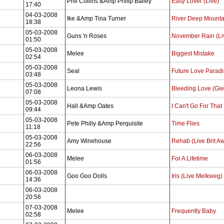
Phil Collins &Amp Philip Bailey
Easy Lover (Live)
17:40
04-03-2008
Ike &Amp Tina Turner
River Deep Mounta
18:38
05-03-2008
Guns 'n Roses
November Rain (Li
01:50
05-03-2008
Melee
Biggest Mistake
02:54
05-03-2008
Seal
Future Love Parad
03:48
05-03-2008
Leona Lewis
Bleeding Love (Giel
07:08
05-03-2008
Hall &Amp Oates
I Can't Go For That
09:44
05-03-2008
Pete Philly &Amp Perquisite
Time Flies
11:18
05-03-2008
Amy Winehouse
Rehab (Live Brit A
22:56
06-03-2008
Melee
For A Lifetime
01:56
06-03-2008
Goo Goo Dolls
Iris (Live Melkweg)
14:36
06-03-2008
20:56
07-03-2008
Melee
Frequently Baby
02:58