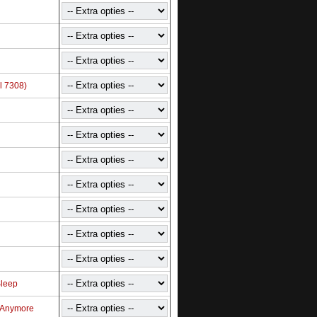
el 7308)
Sleep
t Anymore