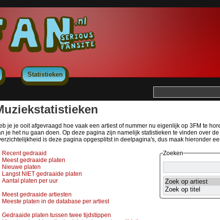
Statistieken
Muziekstatistieken
b je je ooit afgevraagd hoe vaak een artiest of nummer nu eigenlijk op 3FM te horen 
an je het nu gaan doen. Op deze pagina zijn namelijk statistieken te vinden over 
erzichtelijkheid is deze pagina opgesplitst in deelpagina's, dus maak hieronder e
Recent gedraaid
Zoeken
Meest gedraaide platen
Nieuwe platen
Langst NIET gedraaide platen
Aantal platen per uur
Meest gedraaide artiesten
Meeste platen in de database per artiest
Gedraaide platen tussen twee tijdstippen