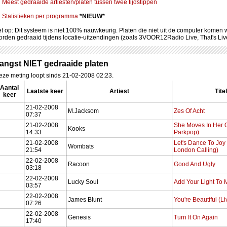
Meest gedraaide artiesten/platen tussen twee tijdstippen
Statistieken per programma
*NIEUW*
et op: Dit systeem is niet 100% nauwkeurig. Platen die niet uit de computer komen
orden gedraaid tijdens locatie-uitzendingen (zoals 3VOOR12Radio Live, That's Li
angst NIET gedraaide platen
eze meting loopt sinds 21-02-2008 02:23.
Aantal
Laatste keer
Artiest
Titel
keer
21-02-2008
M.Jacksom
Zes Of Acht
07:37
21-02-2008
She Moves In Her 
Kooks
14:33
Parkpop)
21-02-2008
Let's Dance To Joy
Wombats
21:54
London Calling)
22-02-2008
Racoon
Good And Ugly
03:18
22-02-2008
Lucky Soul
Add Your Light To 
03:57
22-02-2008
James Blunt
You're Beautiful (L
07:26
22-02-2008
Genesis
Turn It On Again
17:40