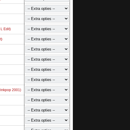
L Edit)
t)
Pinkpop 2001)