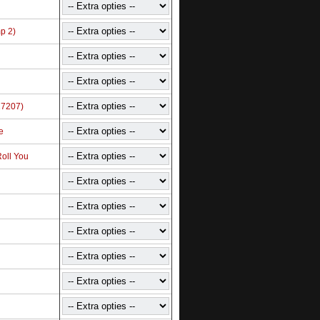
p 2)
27207)
e
oll You