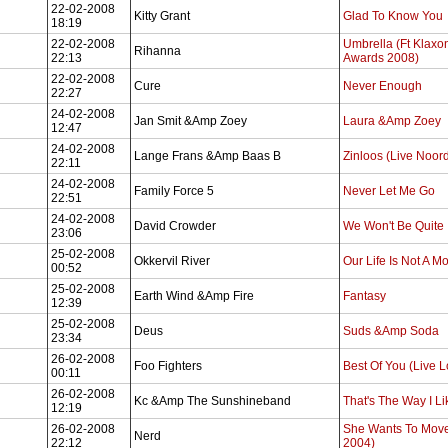
22-02-2008
Kitty Grant
Glad To Know You
18:19
22-02-2008
Umbrella (Ft Klaxon
Rihanna
22:13
Awards 2008)
22-02-2008
Cure
Never Enough
22:27
24-02-2008
Jan Smit &Amp Zoey
Laura &Amp Zoey
12:47
24-02-2008
Lange Frans &Amp Baas B
Zinloos (Live Noor
22:11
24-02-2008
Family Force 5
Never Let Me Go
22:51
24-02-2008
David Crowder
We Won't Be Quite
23:06
25-02-2008
Okkervil River
Our Life Is Not A M
00:52
25-02-2008
Earth Wind &Amp Fire
Fantasy
12:39
25-02-2008
Deus
Suds &Amp Soda
23:34
26-02-2008
Foo Fighters
Best Of You (Live 
00:11
26-02-2008
Kc &Amp The Sunshineband
That's The Way I Lik
12:19
26-02-2008
She Wants To Move
Nerd
22:12
2004)