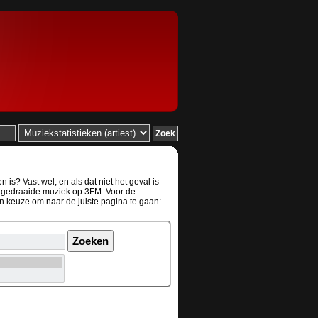
is? Vast wel, en als dat niet het geval is
de gedraaide muziek op 3FM. Voor de
en keuze om naar de juiste pagina te gaan: