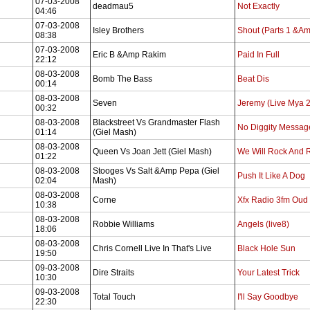
07-03-2008
deadmau5
Not Exactly
04:46
07-03-2008
Isley Brothers
Shout (Parts 1 &Am
08:38
07-03-2008
Eric B &Amp Rakim
Paid In Full
22:12
08-03-2008
Bomb The Bass
Beat Dis
00:14
08-03-2008
Seven
Jeremy (Live Mya 
00:32
08-03-2008
Blackstreet Vs Grandmaster Flash
No Diggity Messag
01:14
(Giel Mash)
08-03-2008
Queen Vs Joan Jett (Giel Mash)
We Will Rock And R
01:22
08-03-2008
Stooges Vs Salt &Amp Pepa (Giel
Push It Like A Dog
02:04
Mash)
08-03-2008
Corne
Xfx Radio 3fm Oud
10:38
08-03-2008
Robbie Williams
Angels (live8)
18:06
08-03-2008
Chris Cornell Live In That's Live
Black Hole Sun
19:50
09-03-2008
Dire Straits
Your Latest Trick
10:30
09-03-2008
Total Touch
I'll Say Goodbye
22:30