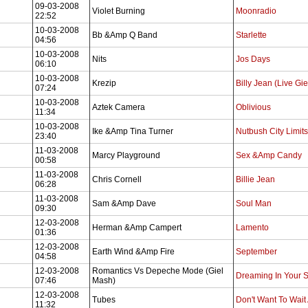
09-03-2008
Violet Burning
Moonradio
22:52
10-03-2008
Bb &Amp Q Band
Starlette
04:56
10-03-2008
Nits
Jos Days
06:10
10-03-2008
Krezip
Billy Jean (Live Gi
07:24
10-03-2008
Aztek Camera
Oblivious
11:34
10-03-2008
Ike &Amp Tina Turner
Nutbush City Limits
23:40
11-03-2008
Marcy Playground
Sex &Amp Candy
00:58
11-03-2008
Chris Cornell
Billie Jean
06:28
11-03-2008
Sam &Amp Dave
Soul Man
09:30
12-03-2008
Herman &Amp Campert
Lamento
01:36
12-03-2008
Earth Wind &Amp Fire
September
04:58
12-03-2008
Romantics Vs Depeche Mode (Giel
Dreaming In Your 
07:46
Mash)
12-03-2008
Tubes
Don't Want To Wai
11:32