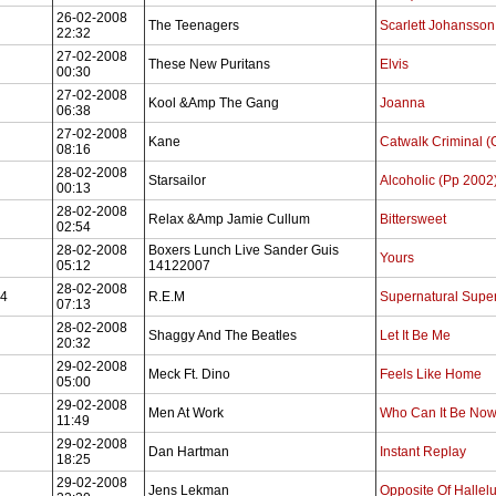
26-02-2008
The Teenagers
Scarlett Johansson
22:32
27-02-2008
These New Puritans
Elvis
00:30
27-02-2008
Kool &Amp The Gang
Joanna
06:38
27-02-2008
Kane
Catwalk Criminal (G
08:16
28-02-2008
Starsailor
Alcoholic (Pp 2002
00:13
28-02-2008
Relax &Amp Jamie Cullum
Bittersweet
02:54
28-02-2008
Boxers Lunch Live Sander Guis
Yours
05:12
14122007
28-02-2008
4
R.E.M
Supernatural Supe
07:13
28-02-2008
Shaggy And The Beatles
Let It Be Me
20:32
29-02-2008
Meck Ft. Dino
Feels Like Home
05:00
29-02-2008
Men At Work
Who Can It Be No
11:49
29-02-2008
Dan Hartman
Instant Replay
18:25
29-02-2008
Jens Lekman
Opposite Of Hallel