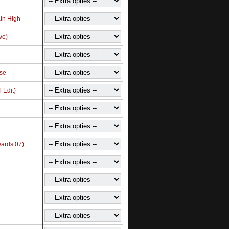
in High
ve)
ise
 Edit)
wards 07)