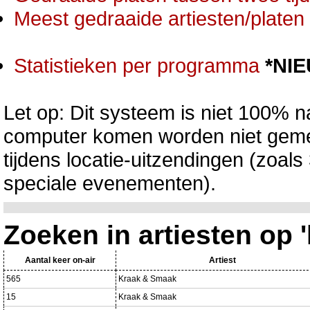
Meest gedraaide artiesten/platen 
Statistieken per programma
*NI
Let op: Dit systeem is niet 100% na
computer komen worden niet gemet
tijdens locatie-uitzendingen (zoa
speciale evenementen).
Zoeken in artiesten op 
Aantal keer on-air
Artiest
565
Kraak & Smaak
15
Kraak & Smaak