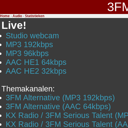
3F
Home
-
Audio
-
Statistieken
Live!
Studio webcam
MP3 192kbps
MP3 96kbps
AAC HE1 64kbps
AAC HE2 32kbps
Themakanalen:
3FM Alternative (MP3 192kbps)
3FM Alternative (AAC 64kbps)
KX Radio / 3FM Serious Talent (M
KX Radio / 3FM Serious Talent (A