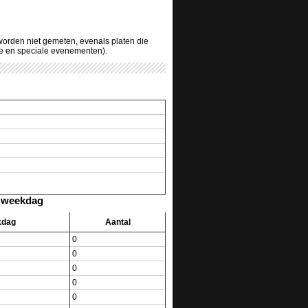
 worden niet gemeten, evenals platen die
ve en speciale evenementen).
r weekdag
kdag
Aantal
0
0
0
0
0