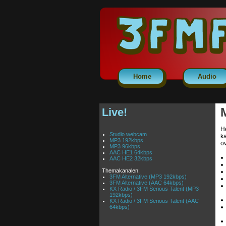
Home
Audio
Live!
He
Studio webcam
k
MP3 192kbps
ov
MP3 96kbps
AAC HE1 64kbps
AAC HE2 32kbps
Themakanalen:
3FM Alternative (MP3 192kbps)
3FM Alternative (AAC 64kbps)
KX Radio / 3FM Serious Talent (MP3
192kbps)
KX Radio / 3FM Serious Talent (AAC
64kbps)