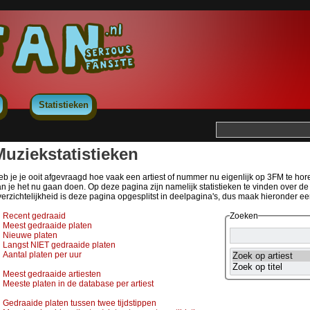
Statistieken
Muziekstatistieken
b je je ooit afgevraagd hoe vaak een artiest of nummer nu eigenlijk op 3FM te horen 
an je het nu gaan doen. Op deze pagina zijn namelijk statistieken te vinden over 
erzichtelijkheid is deze pagina opgesplitst in deelpagina's, dus maak hieronder e
Recent gedraaid
Zoeken
Meest gedraaide platen
Nieuwe platen
Langst NIET gedraaide platen
Aantal platen per uur
Meest gedraaide artiesten
Meeste platen in de database per artiest
Gedraaide platen tussen twee tijdstippen