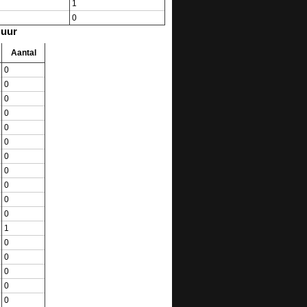
1
0
 uur
Aantal
0
0
0
0
0
0
0
0
0
0
0
1
0
0
0
0
0