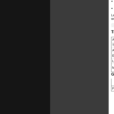
L
w
T
A
T
A
E
L
M
G
F