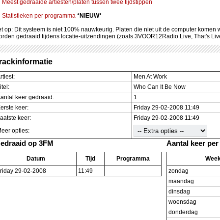
Meest gedraaide artiesten/platen tussen twee tijdstippen
Statistieken per programma
*NIEUW*
et op: Dit systeem is niet 100% nauwkeurig. Platen die niet uit de computer komen
orden gedraaid tijdens locatie-uitzendingen (zoals 3VOOR12Radio Live, That's Li
rackinformatie
rtiest:
Men At Work
itel:
Who Can It Be Now
antal keer gedraaid:
1
erste keer:
Friday 29-02-2008 11:49
aatste keer:
Friday 29-02-2008 11:49
eer opties:
edraaid op 3FM
Aantal keer pe
Datum
Tijd
Programma
Wee
riday 29-02-2008
11:49
zondag
maandag
dinsdag
woensdag
donderdag