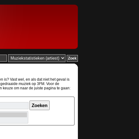
is? Vast wel, en als dat niet het geval is
de gedraaide muziek op 3FM. Voor de
en keuze om naar de juiste pagina te gaan: