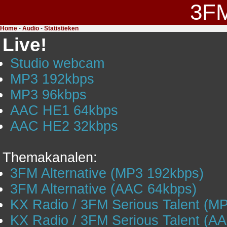
3F
Home
-
Audio
-
Statistieken
Live!
Studio webcam
MP3 192kbps
MP3 96kbps
AAC HE1 64kbps
AAC HE2 32kbps
Themakanalen:
3FM Alternative (MP3 192kbps)
3FM Alternative (AAC 64kbps)
KX Radio / 3FM Serious Talent (M
KX Radio / 3FM Serious Talent (A