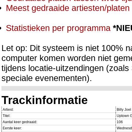
Meest gedraaide artiesten/platen 
Statistieken per programma
*NI
Let op: Dit systeem is niet 100% na
computer komen worden niet gemet
tijdens locatie-uitzendingen (zoa
speciale evenementen).
Trackinformatie
Artiest:
Billy Joel
Titel:
Uptown G
Aantal keer gedraaid:
106
Eerste keer:
Wednesda