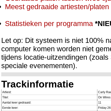
Meest gedraaide artiesten/platen 
Statistieken per programma
*NI
Let op: Dit systeem is niet 100% na
computer komen worden niet gemet
tijdens locatie-uitzendingen (zoa
speciale evenementen).
Trackinformatie
Artiest:
Carly Ra
Titel:
On Wires
Aantal keer gedraaid:
11
Eerste keer:
Friday 2