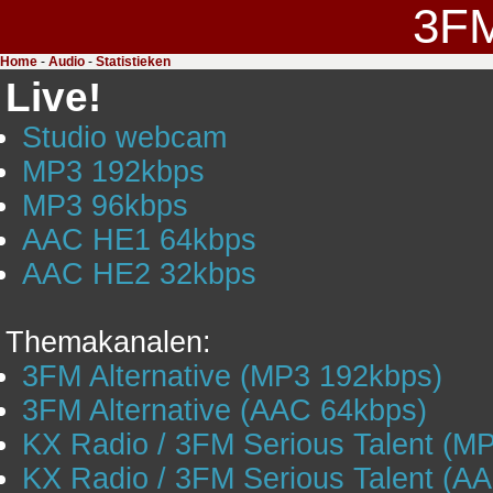
3F
Home
-
Audio
-
Statistieken
Live!
Studio webcam
MP3 192kbps
MP3 96kbps
AAC HE1 64kbps
AAC HE2 32kbps
Themakanalen:
3FM Alternative (MP3 192kbps)
3FM Alternative (AAC 64kbps)
KX Radio / 3FM Serious Talent (M
KX Radio / 3FM Serious Talent (A