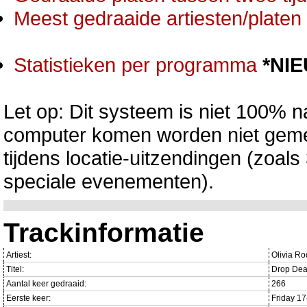
Meest gedraaide artiesten/platen 
Statistieken per programma
*NI
Let op: Dit systeem is niet 100% na
computer komen worden niet gemet
tijdens locatie-uitzendingen (zoa
speciale evenementen).
Trackinformatie
Artiest:
Olivia Ro
Titel:
Drop De
Aantal keer gedraaid:
266
Eerste keer:
Friday 1