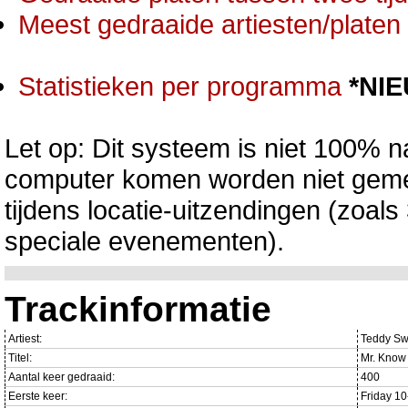
Meest gedraaide artiesten/platen 
Statistieken per programma
*NI
Let op: Dit systeem is niet 100% na
computer komen worden niet gemet
tijdens locatie-uitzendingen (zoa
speciale evenementen).
Trackinformatie
Artiest:
Teddy S
Titel:
Mr. Know I
Aantal keer gedraaid:
400
Eerste keer:
Friday 1