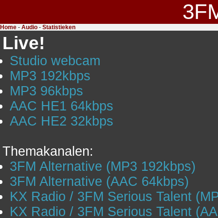
3F
Home
-
Audio
-
Statistieken
Live!
Studio webcam
MP3 192kbps
MP3 96kbps
AAC HE1 64kbps
AAC HE2 32kbps
Themakanalen:
3FM Alternative (MP3 192kbps)
3FM Alternative (AAC 64kbps)
KX Radio / 3FM Serious Talent (M
KX Radio / 3FM Serious Talent (A