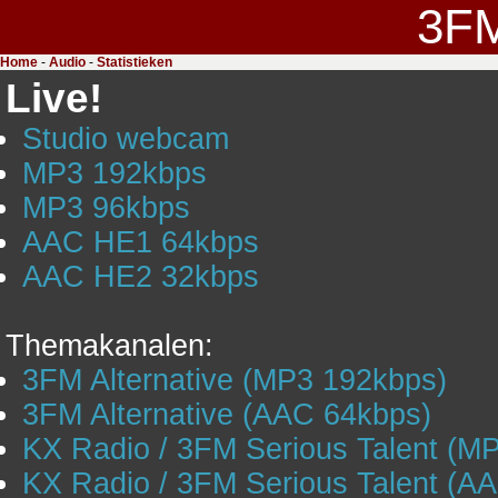
3F
Home
-
Audio
-
Statistieken
Live!
Studio webcam
MP3 192kbps
MP3 96kbps
AAC HE1 64kbps
AAC HE2 32kbps
Themakanalen:
3FM Alternative (MP3 192kbps)
3FM Alternative (AAC 64kbps)
KX Radio / 3FM Serious Talent (M
KX Radio / 3FM Serious Talent (A