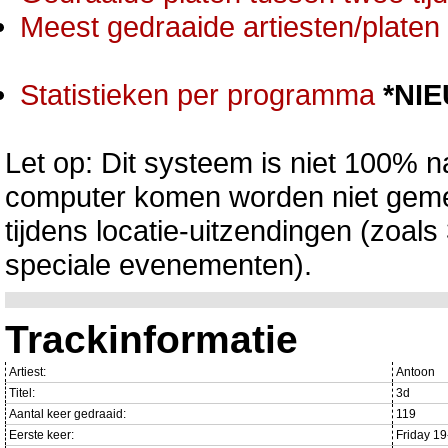
Meest gedraaide artiesten/platen 
Statistieken per programma
*NI
Let op: Dit systeem is niet 100% na
computer komen worden niet gemet
tijdens locatie-uitzendingen (zoa
speciale evenementen).
Trackinformatie
Artiest:
Antoon
Titel:
3d
Aantal keer gedraaid:
119
Eerste keer:
Friday 1