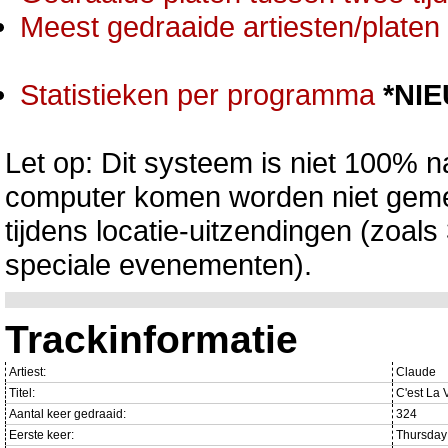
Meest gedraaide artiesten/platen 
Statistieken per programma
*NI
Let op: Dit systeem is niet 100% na
computer komen worden niet gemet
tijdens locatie-uitzendingen (zoa
speciale evenementen).
Trackinformatie
Artiest:
Claude
Titel:
C'est La 
Aantal keer gedraaid:
324
Eerste keer:
Thursday