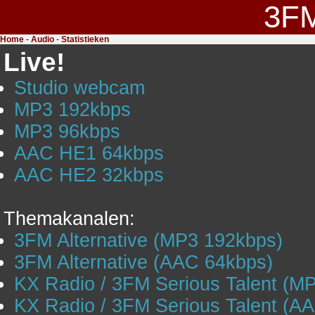
3F
Home
-
Audio
-
Statistieken
Live!
Studio webcam
MP3 192kbps
MP3 96kbps
AAC HE1 64kbps
AAC HE2 32kbps
Themakanalen:
3FM Alternative (MP3 192kbps)
3FM Alternative (AAC 64kbps)
KX Radio / 3FM Serious Talent (M
KX Radio / 3FM Serious Talent (A