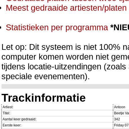
Meest gedraaide artiesten/platen 
Statistieken per programma
*NI
Let op: Dit systeem is niet 100% na
computer komen worden niet gemet
tijdens locatie-uitzendingen (zoa
speciale evenementen).
Trackinformatie
Artiest:
Antoon
Titel:
Beetje Va
Aantal keer gedraaid:
342
Eerste keer:
Friday 0