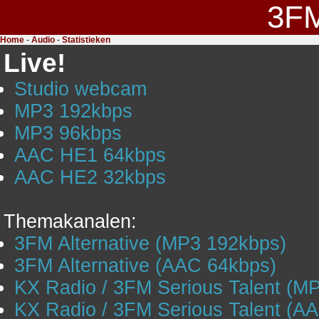
3F
Home
-
Audio
-
Statistieken
Live!
Studio webcam
MP3 192kbps
MP3 96kbps
AAC HE1 64kbps
AAC HE2 32kbps
Themakanalen:
3FM Alternative (MP3 192kbps)
3FM Alternative (AAC 64kbps)
KX Radio / 3FM Serious Talent (M
KX Radio / 3FM Serious Talent (A