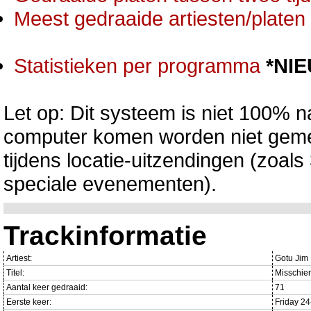
Meest gedraaide artiesten/platen 
Statistieken per programma
*NI
Let op: Dit systeem is niet 100% na
computer komen worden niet gemet
tijdens locatie-uitzendingen (zoa
speciale evenementen).
Trackinformatie
Artiest:
Gotu Jim
Titel:
Misschien
Aantal keer gedraaid:
71
Eerste keer:
Friday 2