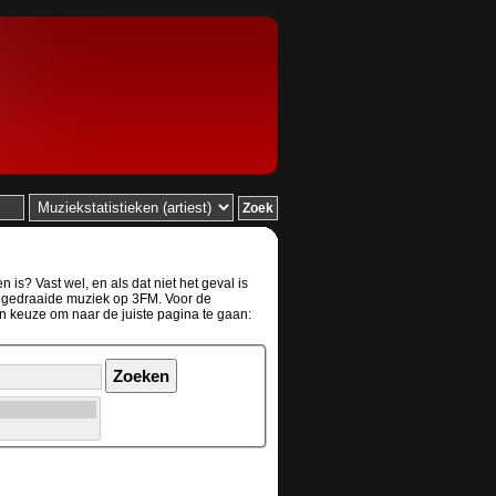
is? Vast wel, en als dat niet het geval is
de gedraaide muziek op 3FM. Voor de
en keuze om naar de juiste pagina te gaan: