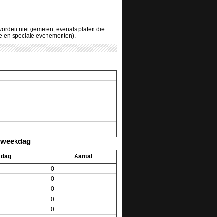
 worden niet gemeten, evenals platen die
ve en speciale evenementen).
r weekdag
kdag
Aantal
0
0
0
0
0