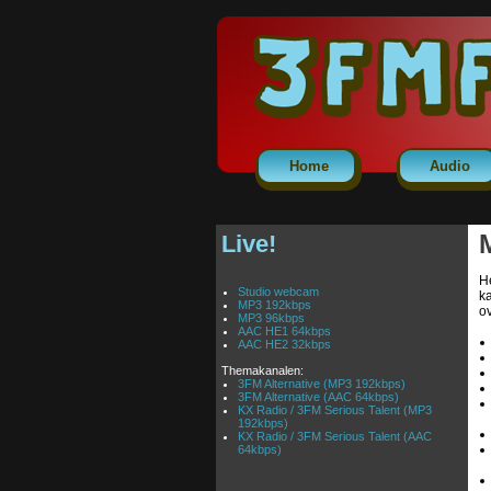
Home
Audio
Live!
He
Studio webcam
k
MP3 192kbps
ov
MP3 96kbps
AAC HE1 64kbps
AAC HE2 32kbps
Themakanalen:
3FM Alternative (MP3 192kbps)
3FM Alternative (AAC 64kbps)
KX Radio / 3FM Serious Talent (MP3
192kbps)
KX Radio / 3FM Serious Talent (AAC
64kbps)