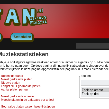
Statistieken
Muziekstatistieken
b je je ooit afgevraagd hoe vaak een artiest of nummer nu eigenlijk op 3FM te horen 
an je het nu gaan doen. Op deze pagina zijn namelijk statistieken te vinden over 
erzichtelijkheid is deze pagina opgesplitst in deelpagina's, dus maak hieronder e
Recent gedraaid
Zoeken
Meest gedraaide platen
Nieuwe platen
Langst NIET gedraaide platen
Aantal platen per uur
Meest gedraaide artiesten
Meeste platen in de database per artiest
Gedraaide platen tussen twee tijdstippen