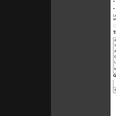
L
w
T
A
T
A
E
L
M
G
S