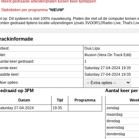
Meest gedraaide artiesten/platen tussen twee tijdstippen
Statistieken per programma
*NIEUW*
et op: Dit systeem is niet 100% nauwkeurig. Platen die niet uit de computer komen
orden gedraaid tijdens locatie-uitzendingen (zoals 3VOOR12Radio Live, That's Li
rackinformatie
rtiest:
Dua Lipa
itel:
Illusion (Vera On Track Edit)
antal keer gedraaid:
1
erste keer:
Saturday 27-04-2024 19:35
aatste keer:
Saturday 27-04-2024 19:35
eer opties:
edraaid op 3FM
Aantal keer pe
Datum
Tijd
Programma
Wee
aturday 27-04-2024
19:35
zondag
maandag
dinsdag
woensdag
donderdag