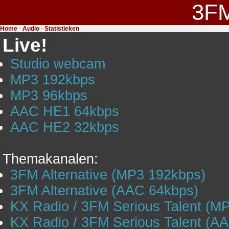
3F
Home
-
Audio
-
Statistieken
Live!
Studio webcam
MP3 192kbps
MP3 96kbps
AAC HE1 64kbps
AAC HE2 32kbps
Themakanalen:
3FM Alternative (MP3 192kbps)
3FM Alternative (AAC 64kbps)
KX Radio / 3FM Serious Talent (M
KX Radio / 3FM Serious Talent (A