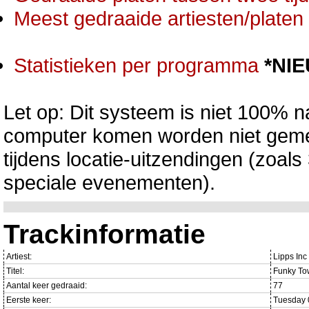
Meest gedraaide artiesten/platen 
Statistieken per programma
*NI
Let op: Dit systeem is niet 100% na
computer komen worden niet gemet
tijdens locatie-uitzendingen (zoa
speciale evenementen).
Trackinformatie
Artiest:
Lipps Inc
Titel:
Funky To
Aantal keer gedraaid:
77
Eerste keer:
Tuesday 