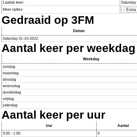
Laatste keer:
Saturday
Meer opties:
Gedraaid op 3FM
Datum
Saturday 01-10-2022
Aantal keer per weekdag
Weekdag
zondag
maandag
dinsdag
woensdag
donderdag
vrijdag
zaterdag
Aantal keer per uur
Uur
Aantal
0:00 - 1:00
0