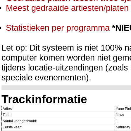
Meest gedraaide artiesten/platen 
Statistieken per programma
*NI
Let op: Dit systeem is niet 100% na
computer komen worden niet gemet
tijdens locatie-uitzendingen (zoa
speciale evenementen).
Trackinformatie
Artiest:
Yune Pin
Titel:
Jaws
Aantal keer gedraaid:
1
Eerste keer:
Saturday