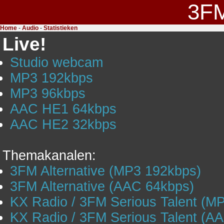
3F
Home
-
Audio
-
Statistieken
Live!
Studio webcam
MP3 192kbps
MP3 96kbps
AAC HE1 64kbps
AAC HE2 32kbps
Themakanalen:
3FM Alternative (MP3 192kbps)
3FM Alternative (AAC 64kbps)
KX Radio / 3FM Serious Talent (M
KX Radio / 3FM Serious Talent (A