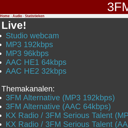
3F
Home
-
Audio
-
Statistieken
Live!
Studio webcam
MP3 192kbps
MP3 96kbps
AAC HE1 64kbps
AAC HE2 32kbps
Themakanalen:
3FM Alternative (MP3 192kbps)
3FM Alternative (AAC 64kbps)
KX Radio / 3FM Serious Talent (M
KX Radio / 3FM Serious Talent (A