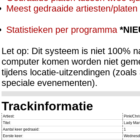
Meest gedraaide artiesten/platen 
Statistieken per programma
*NI
Let op: Dit systeem is niet 100% na
computer komen worden niet gemet
tijdens locatie-uitzendingen (zoa
speciale evenementen).
Trackinformatie
Artiest:
Pink/Chri
Titel:
Lady Mar
Aantal keer gedraaid:
1
Eerste keer:
Wednesda