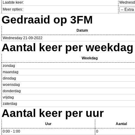
Laatste keer:
Wednesda
Meer opties:
Gedraaid op 3FM
Datum
Wednesday 21-09-2022
Aantal keer per weekdag
Weekdag
zondag
maandag
dinsdag
woensdag
donderdag
vrijdag
zaterdag
Aantal keer per uur
Uur
Aantal
0:00 - 1:00
0