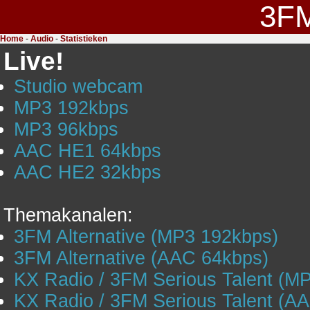
3F
Home
-
Audio
-
Statistieken
Live!
Studio webcam
MP3 192kbps
MP3 96kbps
AAC HE1 64kbps
AAC HE2 32kbps
Themakanalen:
3FM Alternative (MP3 192kbps)
3FM Alternative (AAC 64kbps)
KX Radio / 3FM Serious Talent (M
KX Radio / 3FM Serious Talent (A