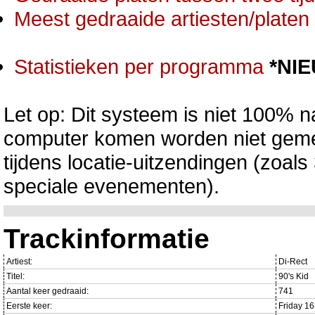
Meest gedraaide artiesten/platen 
Statistieken per programma
*NI
Let op: Dit systeem is niet 100% na
computer komen worden niet gemet
tijdens locatie-uitzendingen (zoa
speciale evenementen).
Trackinformatie
Artiest:
Di-Rect
Titel:
90's Kid
Aantal keer gedraaid:
741
Eerste keer:
Friday 1