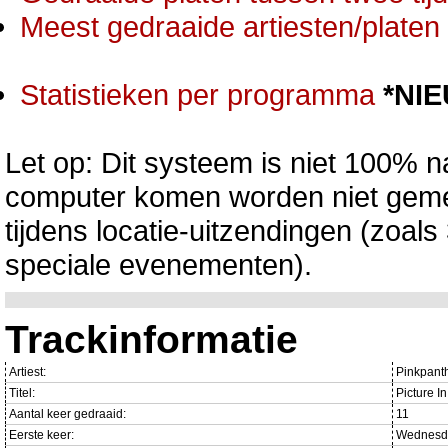
Meest gedraaide artiesten/platen 
Statistieken per programma
*NI
Let op: Dit systeem is niet 100% na
computer komen worden niet gemet
tijdens locatie-uitzendingen (zoa
speciale evenementen).
Trackinformatie
Artiest:
Pinkpanth
Titel:
Picture I
Aantal keer gedraaid:
11
Eerste keer:
Wednesda