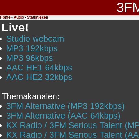
3F
Home
-
Audio
-
Statistieken
Live!
Studio webcam
MP3 192kbps
MP3 96kbps
AAC HE1 64kbps
AAC HE2 32kbps
Themakanalen:
3FM Alternative (MP3 192kbps)
3FM Alternative (AAC 64kbps)
KX Radio / 3FM Serious Talent (M
KX Radio / 3FM Serious Talent (A