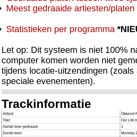
Meest gedraaide artiesten/platen 
Statistieken per programma
*NI
Let op: Dit systeem is niet 100% na
computer komen worden niet gemet
tijdens locatie-uitzendingen (zoa
speciale evenementen).
Trackinformatie
Artiest:
Okkervil 
Titel:
Our Life 
Aantal keer gedraaid:
1
Eerste keer:
Monday 2