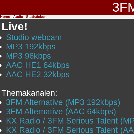
3F
Home
-
Audio
-
Statistieken
Live!
Studio webcam
MP3 192kbps
MP3 96kbps
AAC HE1 64kbps
AAC HE2 32kbps
Themakanalen:
3FM Alternative (MP3 192kbps)
3FM Alternative (AAC 64kbps)
KX Radio / 3FM Serious Talent (M
KX Radio / 3FM Serious Talent (A