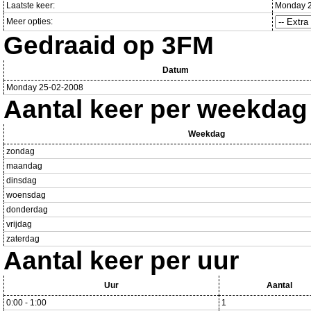
Laatste keer:
Monday 2
Meer opties:
Gedraaid op 3FM
Datum
Monday 25-02-2008
Aantal keer per weekdag
Weekdag
zondag
maandag
dinsdag
woensdag
donderdag
vrijdag
zaterdag
Aantal keer per uur
Uur
Aantal
0:00 - 1:00
1