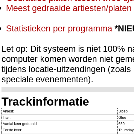
Meest gedraaide artiesten/platen 
Statistieken per programma
*NI
Let op: Dit systeem is niet 100% na
computer komen worden niet gemet
tijdens locatie-uitzendingen (zoa
speciale evenementen).
Trackinformatie
Artiest:
Bicep
Titel:
Glue
Aantal keer gedraaid:
659
Eerste keer:
Thursday