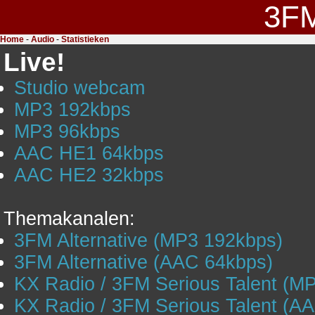
3F
Home
-
Audio
-
Statistieken
Live!
Studio webcam
MP3 192kbps
MP3 96kbps
AAC HE1 64kbps
AAC HE2 32kbps
Themakanalen:
3FM Alternative (MP3 192kbps)
3FM Alternative (AAC 64kbps)
KX Radio / 3FM Serious Talent (M
KX Radio / 3FM Serious Talent (A