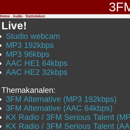
3F
Home
-
Audio
-
Statistieken
Live!
Studio webcam
MP3 192kbps
MP3 96kbps
AAC HE1 64kbps
AAC HE2 32kbps
Themakanalen:
3FM Alternative (MP3 192kbps)
3FM Alternative (AAC 64kbps)
KX Radio / 3FM Serious Talent (M
KX Radio / 3FM Serious Talent (A