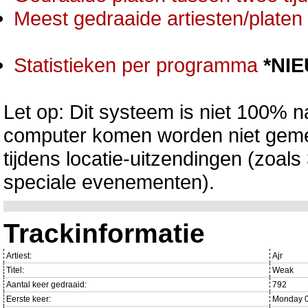
Meest gedraaide artiesten/platen 
Statistieken per programma
*NI
Let op: Dit systeem is niet 100% na
computer komen worden niet gemet
tijdens locatie-uitzendingen (zoa
speciale evenementen).
Trackinformatie
Artiest:
Ajr
Titel:
Weak
Aantal keer gedraaid:
792
Eerste keer:
Monday 0