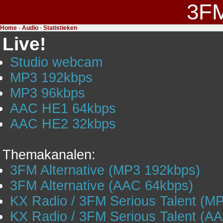
3F
Home
-
Audio
-
Statistieken
Live!
Studio webcam
MP3 192kbps
MP3 96kbps
AAC HE1 64kbps
AAC HE2 32kbps
Themakanalen:
3FM Alternative (MP3 192kbps)
3FM Alternative (AAC 64kbps)
KX Radio / 3FM Serious Talent (M
KX Radio / 3FM Serious Talent (A