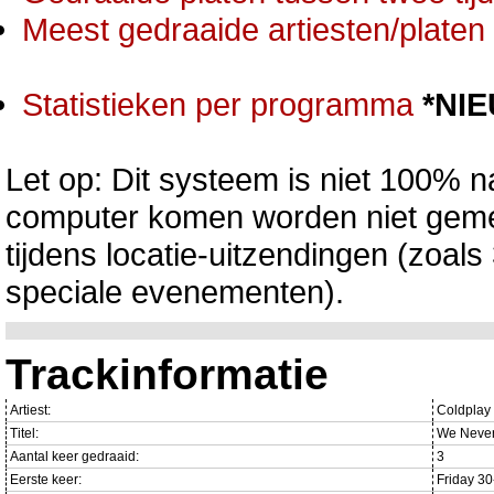
Meest gedraaide artiesten/platen 
Statistieken per programma
*NI
Let op: Dit systeem is niet 100% na
computer komen worden niet gemet
tijdens locatie-uitzendingen (zoa
speciale evenementen).
Trackinformatie
Artiest:
Coldplay
Titel:
We Neve
Aantal keer gedraaid:
3
Eerste keer:
Friday 3