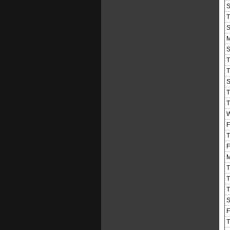
S
T
S
M
S
T
T
S
T
T
W
F
T
F
M
T
T
T
S
F
T