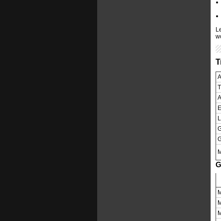
L
w
T
A
T
A
E
L
G
G
M
G
M
M
M