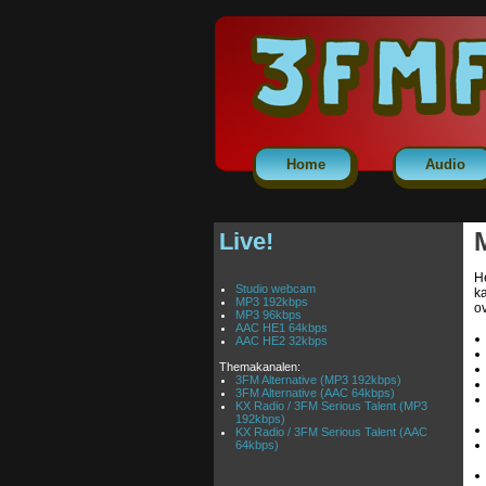
Home
Audio
Live!
He
Studio webcam
k
MP3 192kbps
ov
MP3 96kbps
AAC HE1 64kbps
AAC HE2 32kbps
Themakanalen:
3FM Alternative (MP3 192kbps)
3FM Alternative (AAC 64kbps)
KX Radio / 3FM Serious Talent (MP3
192kbps)
KX Radio / 3FM Serious Talent (AAC
64kbps)