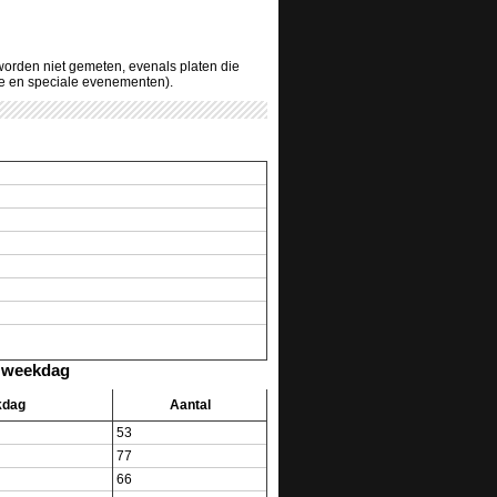
 worden niet gemeten, evenals platen die
ve en speciale evenementen).
r weekdag
kdag
Aantal
53
77
66