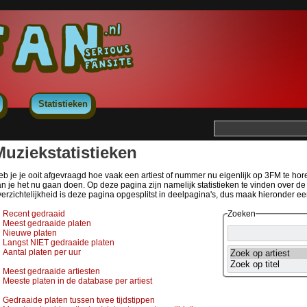
Statistieken
Muziekstatistieken
b je je ooit afgevraagd hoe vaak een artiest of nummer nu eigenlijk op 3FM te horen 
an je het nu gaan doen. Op deze pagina zijn namelijk statistieken te vinden over 
erzichtelijkheid is deze pagina opgesplitst in deelpagina's, dus maak hieronder e
Recent gedraaid
Zoeken
Meest gedraaide platen
Nieuwe platen
Langst NIET gedraaide platen
Aantal platen per uur
Meest gedraaide artiesten
Meeste platen in de database per artiest
Gedraaide platen tussen twee tijdstippen