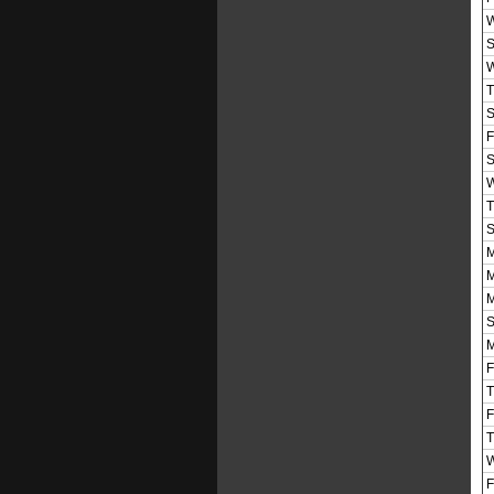
W
S
W
T
S
F
S
W
T
S
M
M
M
S
M
F
T
F
T
W
F