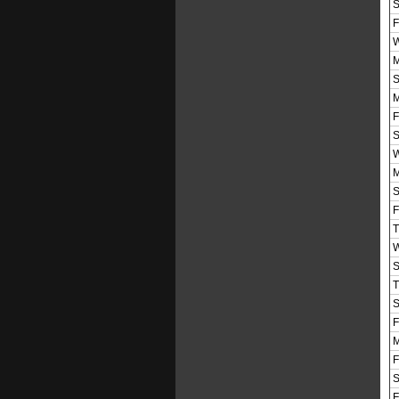
S
F
W
M
S
M
F
S
W
M
S
F
T
W
S
T
S
F
M
F
S
F