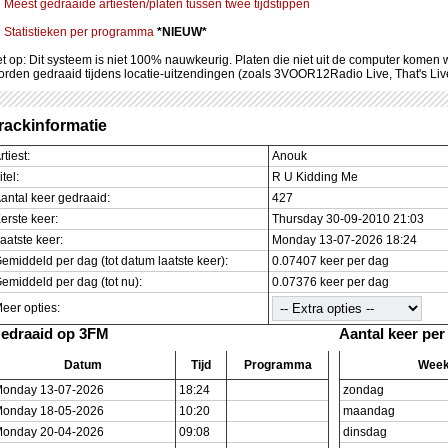
Meest gedraaide artiesten/platen tussen twee tijdstippen
Statistieken per programma
*NIEUW*
et op: Dit systeem is niet 100% nauwkeurig. Platen die niet uit de computer komen
orden gedraaid tijdens locatie-uitzendingen (zoals 3VOOR12Radio Live, That's Li
rackinformatie
rtiest:
Anouk
itel:
R U Kidding Me
antal keer gedraaid:
427
erste keer:
Thursday 30-09-2010 21:03
aatste keer:
Monday 13-07-2026 18:24
emiddeld per dag (tot datum laatste keer):
0.07407 keer per dag
emiddeld per dag (tot nu):
0.07376 keer per dag
eer opties:
edraaid op 3FM
Aantal keer pe
Datum
Tijd
Programma
Wee
onday 13-07-2026
18:24
zondag
onday 18-05-2026
10:20
maandag
onday 20-04-2026
09:08
dinsdag