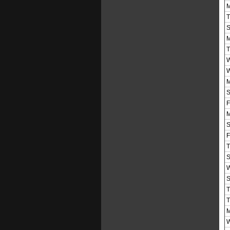
M
T
S
M
T
W
W
M
S
F
M
S
F
T
S
W
S
T
T
M
W