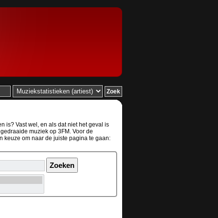
is? Vast wel, en als dat niet het geval is
de gedraaide muziek op 3FM. Voor de
en keuze om naar de juiste pagina te gaan: