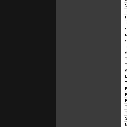
S
T
F
T
S
M
S
T
W
T
T
W
M
T
F
F
F
T
T
S
M