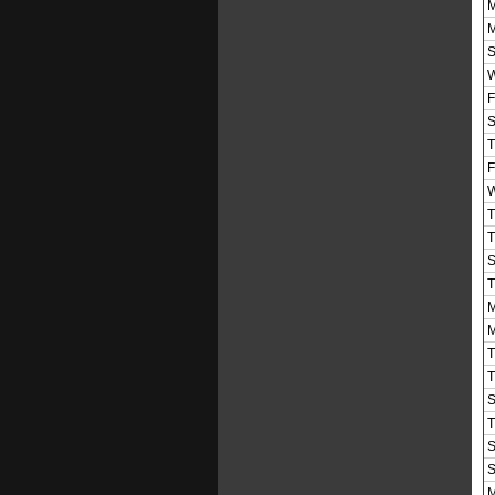
M
M
S
W
F
S
T
F
W
T
T
S
T
M
M
T
T
S
T
S
S
M