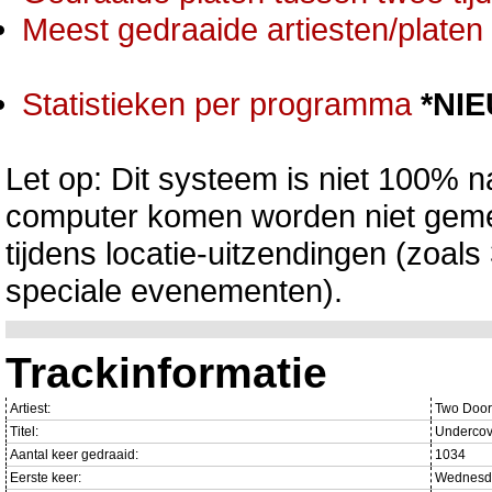
Meest gedraaide artiesten/platen 
Statistieken per programma
*NI
Let op: Dit systeem is niet 100% na
computer komen worden niet gemet
tijdens locatie-uitzendingen (zoa
speciale evenementen).
Trackinformatie
Artiest:
Two Door
Titel:
Undercov
Aantal keer gedraaid:
1034
Eerste keer:
Wednesda