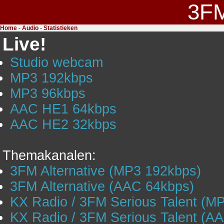
3F
Home
-
Audio
-
Statistieken
Live!
Studio webcam
MP3 192kbps
MP3 96kbps
AAC HE1 64kbps
AAC HE2 32kbps
Themakanalen:
3FM Alternative (MP3 192kbps)
3FM Alternative (AAC 64kbps)
KX Radio / 3FM Serious Talent (M
KX Radio / 3FM Serious Talent (A