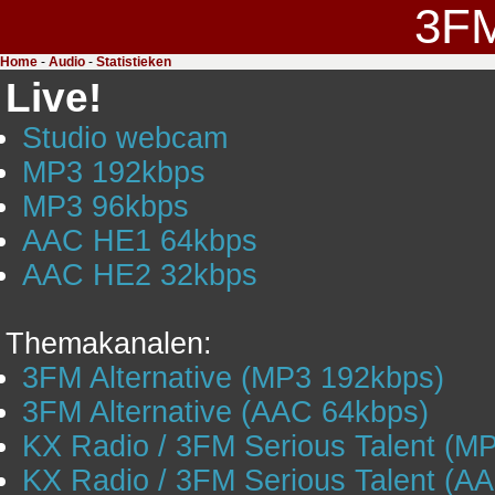
3F
Home
-
Audio
-
Statistieken
Live!
Studio webcam
MP3 192kbps
MP3 96kbps
AAC HE1 64kbps
AAC HE2 32kbps
Themakanalen:
3FM Alternative (MP3 192kbps)
3FM Alternative (AAC 64kbps)
KX Radio / 3FM Serious Talent (M
KX Radio / 3FM Serious Talent (A