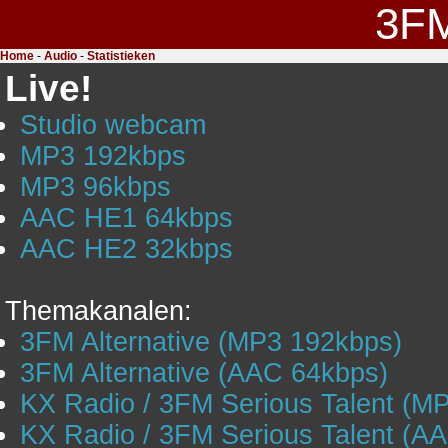
3F
Home
-
Audio
-
Statistieken
Live!
Studio webcam
MP3 192kbps
MP3 96kbps
AAC HE1 64kbps
AAC HE2 32kbps
Themakanalen:
3FM Alternative (MP3 192kbps)
3FM Alternative (AAC 64kbps)
KX Radio / 3FM Serious Talent (M
KX Radio / 3FM Serious Talent (A