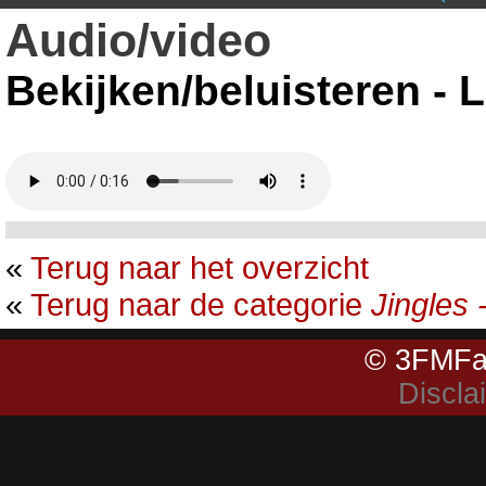
Audio/video
Bekijken/beluisteren - 
«
Terug naar het overzicht
«
Terug naar de categorie
Jingles 
© 3FMFa
Discla