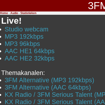
3F
Home
-
Audio
-
Statistieken
Live!
Studio webcam
MP3 192kbps
MP3 96kbps
AAC HE1 64kbps
AAC HE2 32kbps
Themakanalen:
3FM Alternative (MP3 192kbps)
3FM Alternative (AAC 64kbps)
KX Radio / 3FM Serious Talent (M
KX Radio / 3FM Serious Talent (A