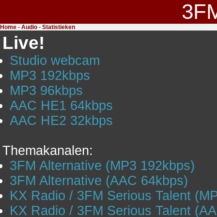
3F
Home
-
Audio
-
Statistieken
Live!
Studio webcam
MP3 192kbps
MP3 96kbps
AAC HE1 64kbps
AAC HE2 32kbps
Themakanalen:
3FM Alternative (MP3 192kbps)
3FM Alternative (AAC 64kbps)
KX Radio / 3FM Serious Talent (M
KX Radio / 3FM Serious Talent (A