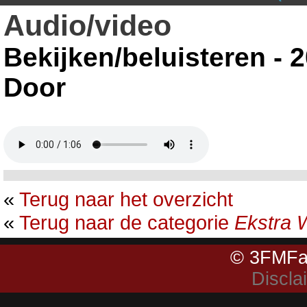
Audio/video
Bekijken/beluisteren - 
Door
«
Terug naar het overzicht
«
Terug naar de categorie
Ekstra 
© 3FMFa
Discla