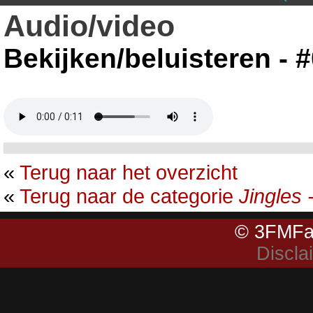
Audio/video
Bekijken/beluisteren - 
«
Terug naar het overzicht
«
Terug naar de categorie
Jingles 
© 3FMFa
Discla