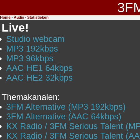
3F
Home
-
Audio
-
Statistieken
Live!
Studio webcam
MP3 192kbps
MP3 96kbps
AAC HE1 64kbps
AAC HE2 32kbps
Themakanalen:
3FM Alternative (MP3 192kbps)
3FM Alternative (AAC 64kbps)
KX Radio / 3FM Serious Talent (M
KX Radio / 3FM Serious Talent (A